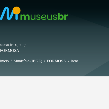
Pular
para
o
conteúdo
MUNICÍPIO (IBGE)
FORMOSA
Início
/
Município (IBGE)
/
FORMOSA
/
Itens