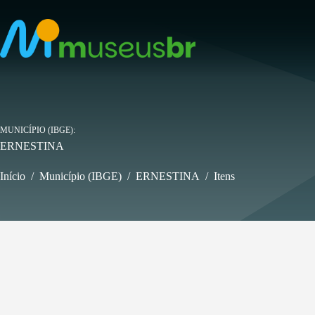
Pular
para
o
conteúdo
MUNICÍPIO (IBGE)
ERNESTINA
Início
/
Município (IBGE)
/
ERNESTINA
/
Itens