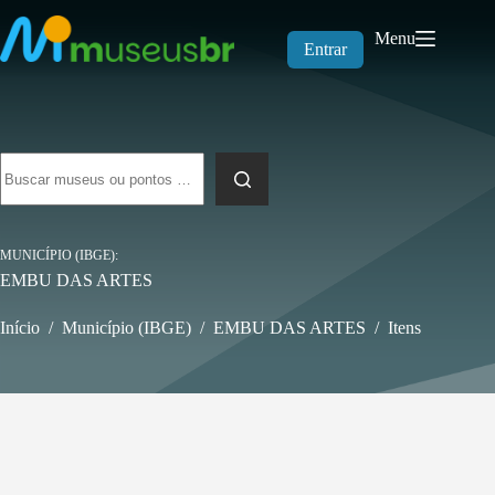
Pular
para
Menu
o
Entrar
conteúdo
Sem
resultados
MUNICÍPIO (IBGE)
EMBU DAS ARTES
Início
/
Município (IBGE)
/
EMBU DAS ARTES
/
Itens