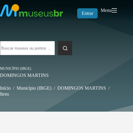
Pular
para
Menu
o
Entrar
conteúdo
Sem
resultados
MUNICÍPIO (IBGE)
DOMINGOS MARTINS
Início
/
Município (IBGE)
/
DOMINGOS MARTINS
/
Itens