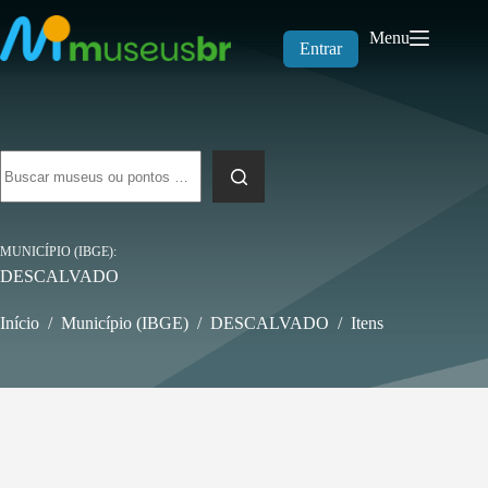
Pular
para
Menu
o
Entrar
conteúdo
Sem
resultados
MUNICÍPIO (IBGE)
DESCALVADO
Início
/
Município (IBGE)
/
DESCALVADO
/
Itens