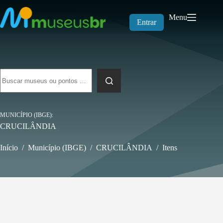
Pular
para
Menu
o
Entrar
conteúdo
Sem
resultados
MUNICÍPIO (IBGE)
CRUCILÂNDIA
Início
/
Município (IBGE)
/
CRUCILÂNDIA
/
Itens