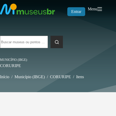
Pular
para
Menu
o
Entrar
conteúdo
Sem
resultados
MUNICÍPIO (IBGE)
CORURIPE
Início
/
Município (IBGE)
/
CORURIPE
/
Itens