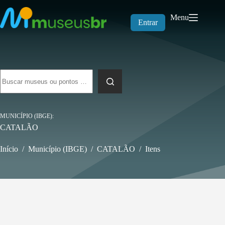
Pular
para
Menu
o
Entrar
conteúdo
Sem
resultados
MUNICÍPIO (IBGE)
CATALÃO
Início
/
Município (IBGE)
/
CATALÃO
/
Itens