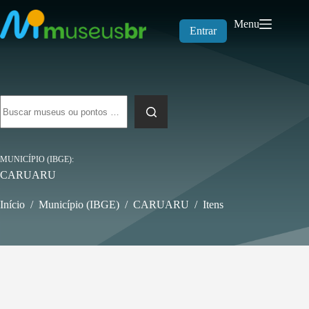
Pular
para
Menu
o
Entrar
conteúdo
Sem
resultados
MUNICÍPIO (IBGE)
CARUARU
Início
/
Município (IBGE)
/
CARUARU
/
Itens