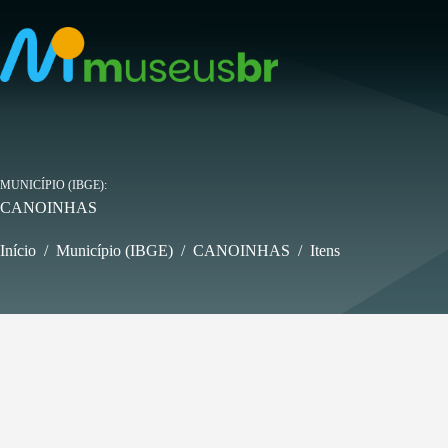
Pular
para
o
conteúdo
MUNICÍPIO (IBGE)
CANOINHAS
Início
/
Município (IBGE)
/
CANOINHAS
/
Itens