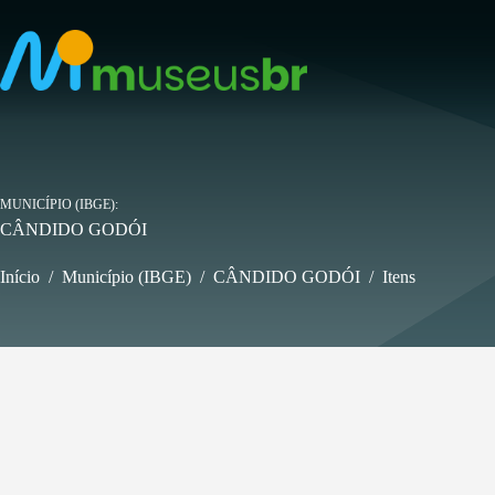
Pular
para
o
conteúdo
MUNICÍPIO (IBGE)
CÂNDIDO GODÓI
Início
/
Município (IBGE)
/
CÂNDIDO GODÓI
/
Itens