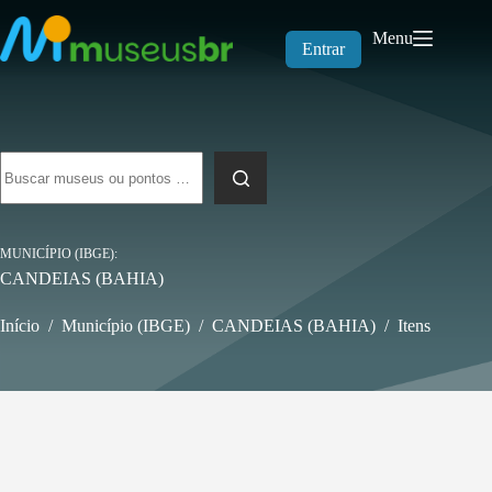
Pular
para
Menu
o
Entrar
conteúdo
Sem
resultados
MUNICÍPIO (IBGE)
CANDEIAS (BAHIA)
Início
/
Município (IBGE)
/
CANDEIAS (BAHIA)
/
Itens