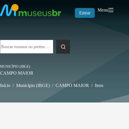
Pular
para
Menu
o
Entrar
conteúdo
Sem
resultados
MUNICÍPIO (IBGE)
CAMPO MAIOR
Início
/
Município (IBGE)
/
CAMPO MAIOR
/
Itens