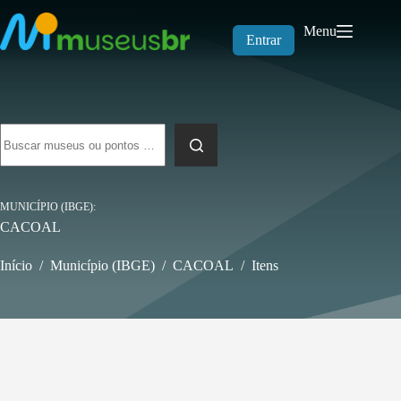
Pular
para
Menu
o
Entrar
conteúdo
Sem
resultados
MUNICÍPIO (IBGE)
CACOAL
Início
/
Município (IBGE)
/
CACOAL
/
Itens