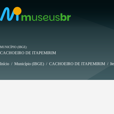
Pular
para
o
conteúdo
MUNICÍPIO (IBGE)
CACHOEIRO DE ITAPEMIRIM
Início
/
Município (IBGE)
/
CACHOEIRO DE ITAPEMIRIM
/
It