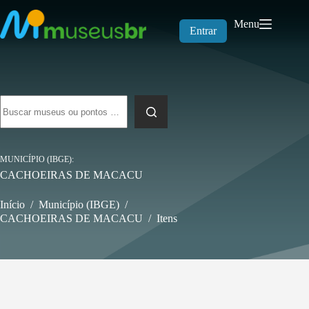
Pular
para
Menu
o
Entrar
conteúdo
Sem
resultados
MUNICÍPIO (IBGE)
CACHOEIRAS DE MACACU
Início
/
Município (IBGE)
/
CACHOEIRAS DE MACACU
/
Itens