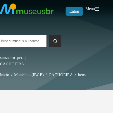
Pular
para
Menu
o
Entrar
conteúdo
Sem
resultados
MUNICÍPIO (IBGE)
CACHOEIRA
Início
/
Município (IBGE)
/
CACHOEIRA
/
Itens