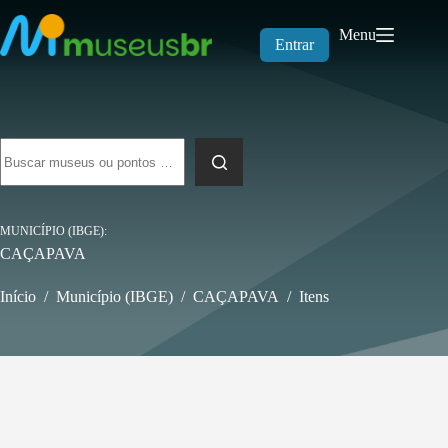
Pular
para
Menu
o
Entrar
conteúdo
Sem
resultados
MUNICÍPIO (IBGE)
CAÇAPAVA
Início
/
Município (IBGE)
/
CAÇAPAVA
/
Itens