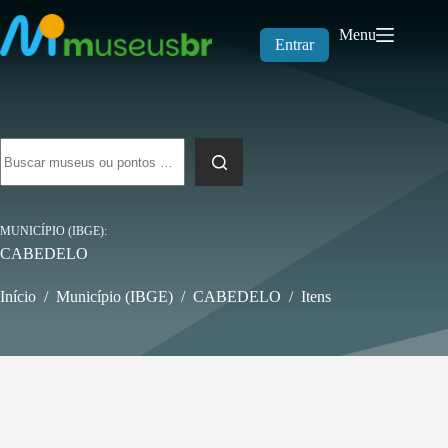
Pular
para
Menu
o
Entrar
conteúdo
Sem
resultados
MUNICÍPIO (IBGE)
CABEDELO
Início
/
Município (IBGE)
/
CABEDELO
/
Itens