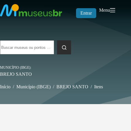
Pular
para
Menu
o
Entrar
conteúdo
Sem
resultados
MUNICÍPIO (IBGE)
BREJO SANTO
Início
/
Município (IBGE)
/
BREJO SANTO
/
Itens