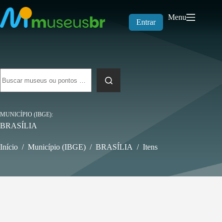
Pular
para
Menu
o
Entrar
conteúdo
Sem
resultados
MUNICÍPIO (IBGE)
BRASÍLIA
Início
/
Município (IBGE)
/
BRASÍLIA
/
Itens