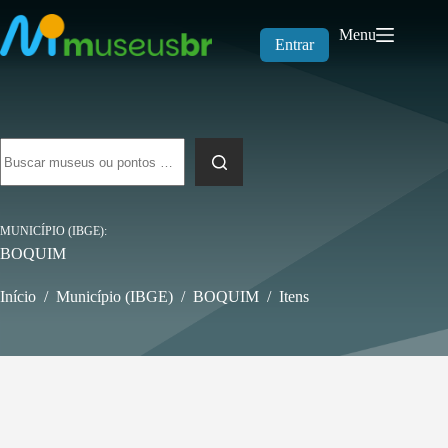
Pular
para
Menu
o
Entrar
conteúdo
Sem
resultados
MUNICÍPIO (IBGE)
BOQUIM
Início
/
Município (IBGE)
/
BOQUIM
/
Itens