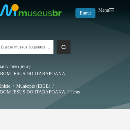
Pular
para
Menu
o
Entrar
conteúdo
Sem
resultados
MUNICÍPIO (IBGE)
BOM JESUS DO ITABAPOANA
Início
/
Município (IBGE)
/
BOM JESUS DO ITABAPOANA
/
Itens