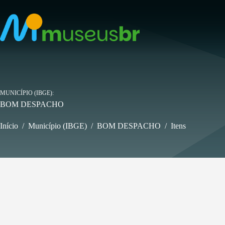
Pular
para
o
conteúdo
MUNICÍPIO (IBGE)
BOM DESPACHO
Início
/
Município (IBGE)
/
BOM DESPACHO
/
Itens