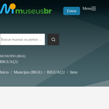
Pular
para
Menu
o
Entrar
conteúdo
Sem
resultados
MUNICÍPIO (IBGE)
BIGUAÇU
Início
/
Município (IBGE)
/
BIGUAÇU
/
Itens