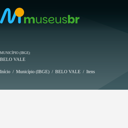
Pular
para
o
conteúdo
MUNICÍPIO (IBGE)
BELO VALE
Início
/
Município (IBGE)
/
BELO VALE
/
Itens