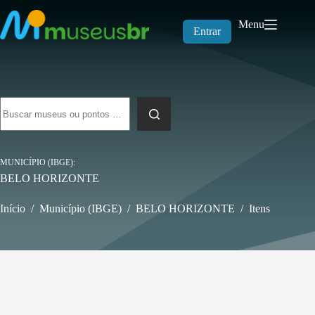
Pular
para
Menu
o
Entrar
conteúdo
Sem
resultados
MUNICÍPIO (IBGE)
BELO HORIZONTE
Início
/
Município (IBGE)
/
BELO HORIZONTE
/
Itens