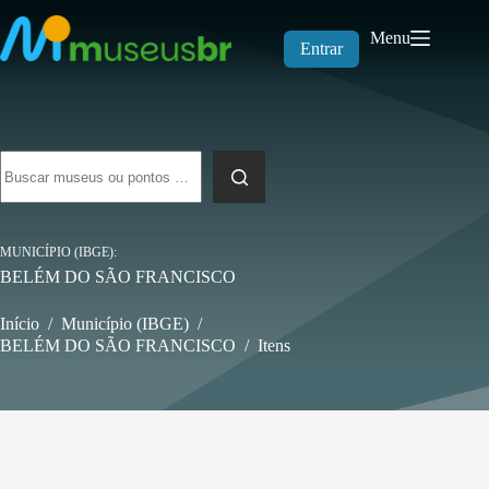
Pular
para
Menu
o
Entrar
conteúdo
Sem
resultados
MUNICÍPIO (IBGE)
BELÉM DO SÃO FRANCISCO
Início
/
Município (IBGE)
/
BELÉM DO SÃO FRANCISCO
/
Itens