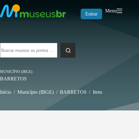
Pular
para
Menu
o
Entrar
conteúdo
Sem
resultados
MUNICÍPIO (IBGE)
BARRETOS
Início
/
Município (IBGE)
/
BARRETOS
/
Itens