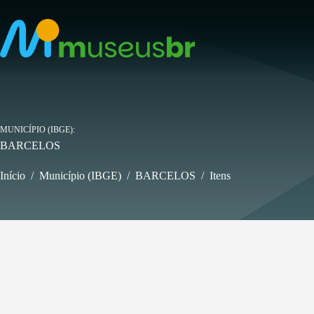
Pular
para
o
conteúdo
MUNICÍPIO (IBGE)
BARCELOS
Início
/
Município (IBGE)
/
BARCELOS
/
Itens