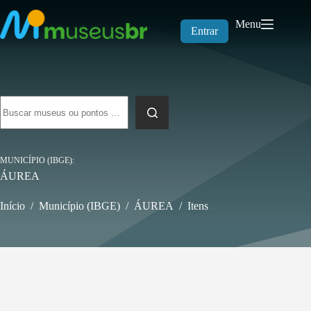
Pular
para
Menu
o
Entrar
conteúdo
Sem
resultados
MUNICÍPIO (IBGE)
ÁUREA
Início
/
Município (IBGE)
/
ÁUREA
/
Itens