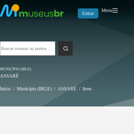
Pular
para
Menu
o
Entrar
conteúdo
Sem
resultados
MUNICÍPIO (IBGE)
ASSARÉ
Início
/
Município (IBGE)
/
ASSARÉ
/
Itens