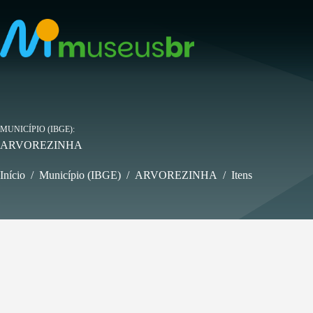
Pular
para
o
conteúdo
MUNICÍPIO (IBGE)
ARVOREZINHA
Início
/
Município (IBGE)
/
ARVOREZINHA
/
Itens