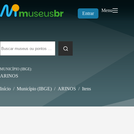
Pular
para
Menu
o
Entrar
conteúdo
Sem
resultados
MUNICÍPIO (IBGE)
ARINOS
Início
/
Município (IBGE)
/
ARINOS
/
Itens