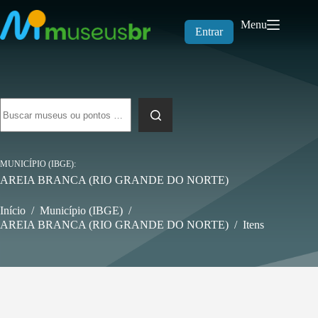
Pular
para
Menu
o
Entrar
conteúdo
Sem
resultados
MUNICÍPIO (IBGE)
AREIA BRANCA (RIO GRANDE DO NORTE)
Início
/
Município (IBGE)
/
AREIA BRANCA (RIO GRANDE DO NORTE)
/
Itens