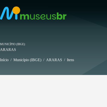
Pular
para
o
conteúdo
MUNICÍPIO (IBGE)
ARARAS
Início
/
Município (IBGE)
/
ARARAS
/
Itens