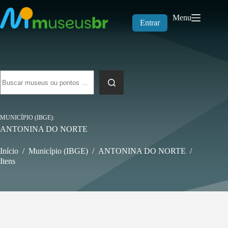
Pular
para
Menu
o
Entrar
conteúdo
Sem
resultados
MUNICÍPIO (IBGE)
ANTONINA DO NORTE
Início
/
Município (IBGE)
/
ANTONINA DO NORTE
/
Itens