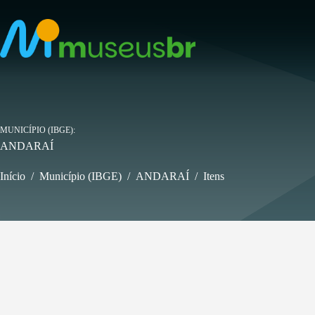
Pular
para
o
conteúdo
MUNICÍPIO (IBGE)
ANDARAÍ
Início
/
Município (IBGE)
/
ANDARAÍ
/
Itens