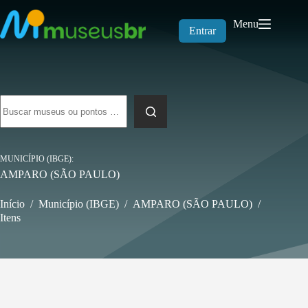
Pular
para
Menu
o
Entrar
conteúdo
Sem
resultados
MUNICÍPIO (IBGE)
AMPARO (SÃO PAULO)
Início
/
Município (IBGE)
/
AMPARO (SÃO PAULO)
/
Itens