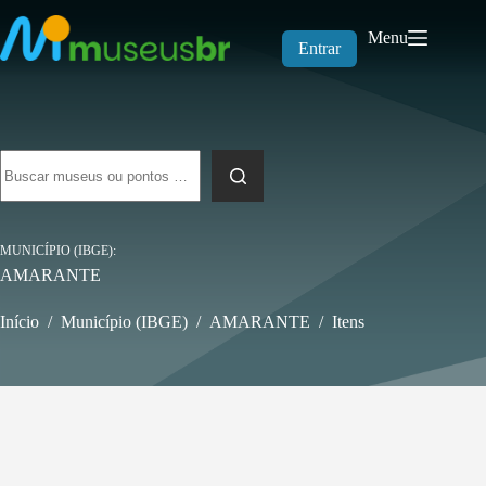
Pular
para
Menu
o
Entrar
conteúdo
Sem
resultados
MUNICÍPIO (IBGE)
AMARANTE
Início
/
Município (IBGE)
/
AMARANTE
/
Itens