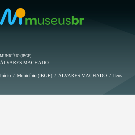
Pular
para
o
conteúdo
MUNICÍPIO (IBGE)
ÁLVARES MACHADO
Início
/
Município (IBGE)
/
ÁLVARES MACHADO
/
Itens