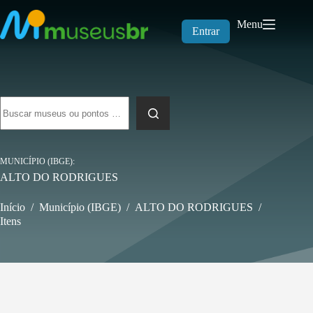
Pular
para
Menu
o
Entrar
conteúdo
Sem
resultados
MUNICÍPIO (IBGE)
ALTO DO RODRIGUES
Início
/
Município (IBGE)
/
ALTO DO RODRIGUES
/
Itens