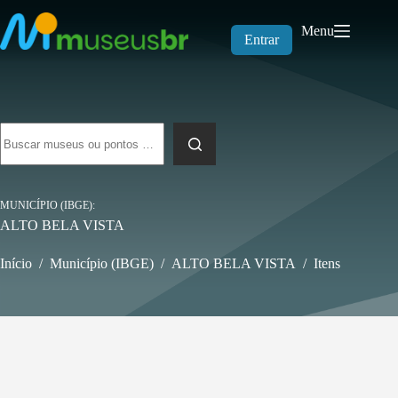
Pular
para
Menu
o
Entrar
conteúdo
Sem
resultados
MUNICÍPIO (IBGE)
ALTO BELA VISTA
Início
/
Município (IBGE)
/
ALTO BELA VISTA
/
Itens