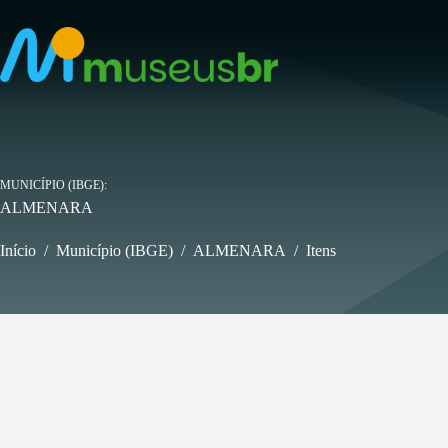
Pular
para
o
conteúdo
MUNICÍPIO (IBGE)
ALMENARA
Início
/
Município (IBGE)
/
ALMENARA
/
Itens