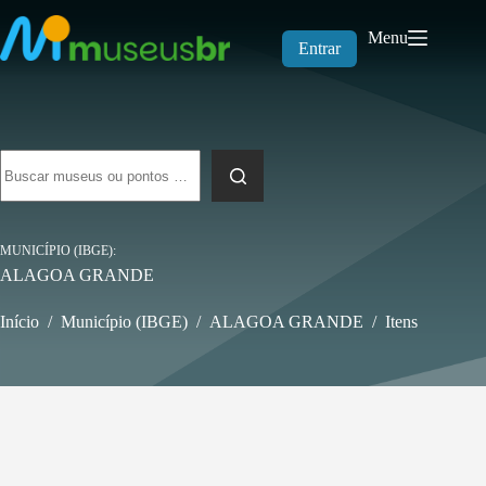
Pular
para
Menu
o
Entrar
conteúdo
Sem
resultados
MUNICÍPIO (IBGE)
ALAGOA GRANDE
Início
/
Município (IBGE)
/
ALAGOA GRANDE
/
Itens