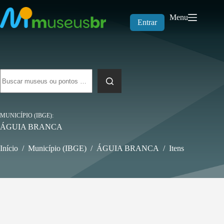
Pular
para
Menu
o
Entrar
conteúdo
Sem
resultados
MUNICÍPIO (IBGE)
ÁGUIA BRANCA
Início
/
Município (IBGE)
/
ÁGUIA BRANCA
/
Itens