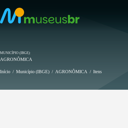
Pular
para
o
conteúdo
MUNICÍPIO (IBGE)
AGRONÔMICA
Início
/
Município (IBGE)
/
AGRONÔMICA
/
Itens