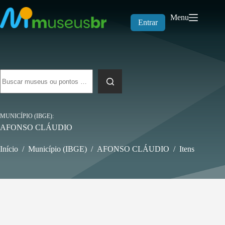
Pular
para
Menu
o
Entrar
conteúdo
Sem
resultados
MUNICÍPIO (IBGE)
AFONSO CLÁUDIO
Início
/
Município (IBGE)
/
AFONSO CLÁUDIO
/
Itens