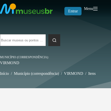
Pular
para
Menu
o
Entrar
conteúdo
Sem
resultados
MUNICÍPIO (CORRESPONDÊNCIA)
VIRMOND
Início
/
Município (correspondência)
/
VIRMOND
/
Itens