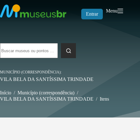
Pular
para
Menu
o
Entrar
conteúdo
Sem
resultados
MUNICÍPIO (CORRESPONDÊNCIA)
VILA BELA DA SANTÍSSIMA TRINDADE
Início
/
Município (correspondência)
/
VILA BELA DA SANTÍSSIMA TRINDADE
/
Itens